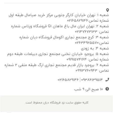
شعبه ۱: تهران خیابان کارگر جنوبی مرکز خرید صبامال طبقه اول
شماره تماس:02165829146
شعبه ۲: تهران ایران مال باغ ماهان G1 فروشگاه ورناس شماره
تماس: 02147673133
شعبه ۳: کرج مجتمع تجاری اکومال فروشگاه دیان شماره
تماس:02634925570
شعبه 4: به زودی
شعبه 5: بروجرد خیابان تختی مجتمع تجاری دیپلمات طبقه دوم
شماره تماس: 09191574164
شعبه 6: بروجرد بازار قدیم مجتمع تجاری ارگ طبقه منفی 2 شماره
تماس: 09913760943
02165829146
09386139514
10 صبح الی 9 شب
کلیه حقوق سایت نزد فروشگاه دیان محفوظ است.