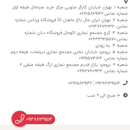
شعبه ۱: تهران خیابان کارگر جنوبی مرکز خرید صبامال طبقه اول
شماره تماس:02165829146
شعبه ۲: تهران ایران مال باغ ماهان G1 فروشگاه ورناس شماره
تماس: 02147673133
شعبه ۳: کرج مجتمع تجاری اکومال فروشگاه دیان شماره
تماس:02634925570
شعبه 4: به زودی
شعبه 5: بروجرد خیابان تختی مجتمع تجاری دیپلمات طبقه دوم
شماره تماس: 09191574164
شعبه 6: بروجرد بازار قدیم مجتمع تجاری ارگ طبقه منفی 2
شماره تماس: 09913760943
02165829146
09386139514
10 صبح الی 9 شب
09386139514