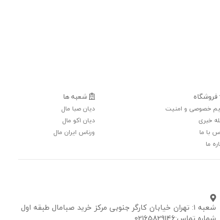
فروشگاه
شعبه ها
م خصوصی و امنیت
دیان صبا مال
ه خبری
دیان اکو مال
س با ما
ورناس ایران مال
ره ما
شعبه ۱: تهران خیابان کارگر جنوبی مرکز خرید صبامال طبقه اول
شماره تماس:02165829146