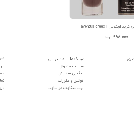
aventus 
998,000
تومان
خدمات مشتریان
بری
سوالات متدوال
حری
پیگیری سفارش
مجل
قوانین و مقررات
تما
ثبت شکایات در سایت
دربا