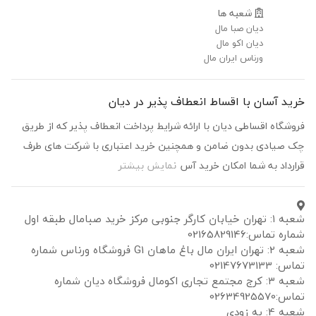
شعبه ها
دیان صبا مال
دیان اکو مال
ورناس ایران مال
خرید آسان با اقساط انعطاف پذیر در دیان
فروشگاه اقساطی دیان با ارائه شرایط پرداخت انعطاف پذیر که از طریق
چک صیادی بدون ضامن و همچنین خرید اعتباری با شرکت های طرف
قرارداد به شما امکان خرید آس
نمایش بیشتر
شعبه ۱: تهران خیابان کارگر جنوبی مرکز خرید صبامال طبقه اول
شماره تماس:02165829146
شعبه ۲: تهران ایران مال باغ ماهان G1 فروشگاه ورناس شماره
تماس: 02147673133
شعبه ۳: کرج مجتمع تجاری اکومال فروشگاه دیان شماره
تماس:02634925570
شعبه 4: به زودی