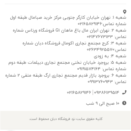
شعبه ۱: تهران خیابان کارگر جنوبی مرکز خرید صبامال طبقه اول
شماره تماس:02165829146
شعبه ۲: تهران ایران مال باغ ماهان G1 فروشگاه ورناس شماره
تماس: 02147673133
شعبه ۳: کرج مجتمع تجاری اکومال فروشگاه دیان شماره
تماس:02634925570
شعبه 4: به زودی
شعبه 5: بروجرد خیابان تختی مجتمع تجاری دیپلمات طبقه دوم
شماره تماس: 09191574164
شعبه 6: بروجرد بازار قدیم مجتمع تجاری ارگ طبقه منفی 2 شماره
تماس: 09913760943
02165829146
09386139514
10 صبح الی 9 شب
کلیه حقوق سایت نزد فروشگاه دیان محفوظ است.