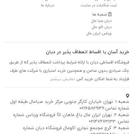
ثبت شکایات در سایت
درباره ما
شعبه ها
دیان صبا مال
دیان اکو مال
ورناس ایران مال
خرید آسان با اقساط انعطاف پذیر در دیان
فروشگاه اقساطی دیان با ارائه شرایط پرداخت انعطاف پذیر که از طریق
چک صیادی بدون ضامن و همچنین خرید اعتباری با شرکت های طرف
قرارداد به شما امکان خرید آس
نمایش بیشتر
شعبه ۱: تهران خیابان کارگر جنوبی مرکز خرید صبامال طبقه اول
شماره تماس:02165829146
شعبه ۲: تهران ایران مال باغ ماهان G1 فروشگاه ورناس شماره
تماس: 02147673133
شعبه ۳: کرج مجتمع تجاری اکومال فروشگاه دیان شماره