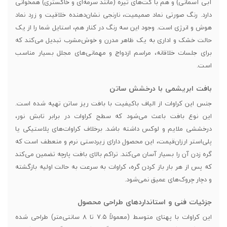
آبی آسمانی) و هم با کت‌های تیره (مانند سرمه‌ای و خاکستری) همخوانی
دارد. رنگ صورتی نماد صمیمیت، نارنجی نشان‌دهنده خلاقیت و زرد نماد
هوش و انرژی است. وجود این سه رنگ در کنار هم، استایل شما را از یک
حالت خشک و اداری به یک ظاهر مدرن و خوش‌مشرب تبدیل می‌کند که
برای جلسات خلاقانه، مراسم ازدواج و مهمانی‌های مجلل بسیار مناسب
است.
بافت ابریشمی با درخشش ساتن
جنس این کراوات از الیاف باکیفیت با بافت ریز ساتن تهیه شده است.
این نوع بافت باعث می‌شود که سطح کراوات در برابر تابش نور،
درخششی ملایم و لوکس داشته باشد. برخلاف کراوات‌های پلاستیکی یا
پلی‌استر ارزان‌قیمت، این محصول دارای زیردستی نرم و منعطف است که
گره زدن آن را بسیار آسان می‌کند. تراکم بالای بافت پارچه تضمین می‌کند
که پس از هر بار باز کردن گره، کراوات به سرعت به حالت اولیه بازگشته
و دچار چروک‌های عمیق نمی‌شود.
جزئیات فنی و استانداردهای طراحی محصول
این کراوات با پهنای متوسط (معمولاً ۷.۵ تا ۸ سانتی‌متر) طراحی شده