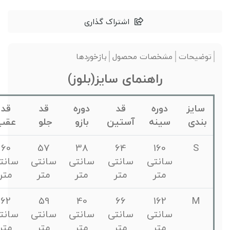
اشتراک گذاری
توضیحات
مشخصات محصول
بازخوردها
راهنمای سایز(بلوز)
سایز
دوره
قد
دوره
قد
قد
بندی
سینه
آستین
بازو
جلو
عقب
60
57
38
64
160
S
سانتی
سانتی
سانتی
سانتی
سانتی
متر
متر
متر
متر
متر
62
59
40
66
162
M
سانتی
سانتی
سانتی
سانتی
سانتی
متر
متر
متر
متر
متر