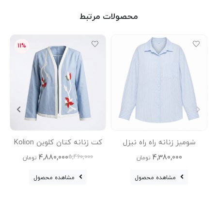
محصولات مرتبط
11%
شومیز زنانه راه راه نیزل
کت زنانه کتان کلوین Kolion
کفش چ
4,880,000
4,380,000
5,460,000
تومان
تومان
مشاهده محصول
مشاهده محصول