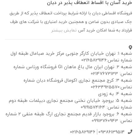
ید آسان با اقساط انعطاف پذیر در دیان
شگاه اقساطی دیان با ارائه شرایط پرداخت انعطاف پذیر که از طریق
 صیادی بدون ضامن و همچنین خرید اعتباری با شرکت های طرف
رداد به شما امکان خرید آس
نمایش بیشتر
شعبه ۱: تهران خیابان کارگر جنوبی مرکز خرید صبامال طبقه اول
ه تماس:02165829146
شعبه ۲: تهران ایران مال باغ ماهان G1 فروشگاه ورناس شماره
 02147673133
شعبه ۳: کرج مجتمع تجاری اکومال فروشگاه دیان شماره
0263492557
4: به زودی
شعبه 5: بروجرد خیابان تختی مجتمع تجاری دیپلمات طبقه دوم
ه تماس: 09191574164
شعبه 6: بروجرد بازار قدیم مجتمع تجاری ارگ طبقه منفی 2 شماره
 09913760943
02165829146
09386139514