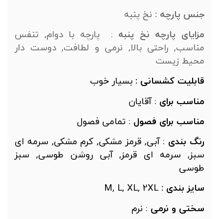
نس پارچه :
نخ پنبه
زایای پارچه نخ پنبه
: پارچه با دوام, تنفس
ناسب, راحتی بالا,
نرمی و لطافت, دوست دار
حیط زیست
ابلیت کشسانی :
بسیار خوب
ناسب
برای
: آقایان
ناسب
برای
فصول
: تمامی فصول
نگ
بندی
: آبی, قرمز مشکی, کرم مشکی, سرمه ای
بز, سرمه ای قرمز, آبی روشن طوسی, سبز
وسی
ایز بندی :
M, L, XL, 2XL
ختی
و
نرمی
: نرم