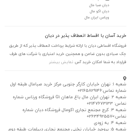
دیان صبا مال
دیان اکو مال
ورناس ایران مال
د آسان با اقساط انعطاف پذیر در دیان
شگاه اقساطی دیان با ارائه شرایط پرداخت انعطاف پذیر که از طریق
صیادی بدون ضامن و همچنین خرید اعتباری با شرکت های طرف
رداد به شما امکان خرید آس
نمایش بیشتر
شعبه ۱: تهران خیابان کارگر جنوبی مرکز خرید صبامال طبقه اول
 تماس:02165829146
شعبه ۲: تهران ایران مال باغ ماهان G1 فروشگاه ورناس شماره
02147673133
شعبه ۳: کرج مجتمع تجاری اکومال فروشگاه دیان شماره
026349255
: به زودی
شعبه 5: بروجرد خیابان تختی مجتمع تجاری دیپلمات طبقه دوم