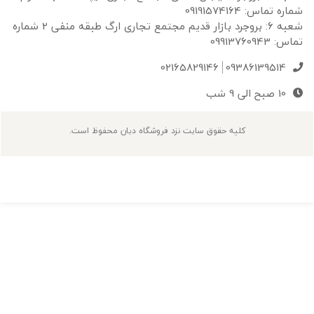
 تماس: 09191574164
شعبه 6: بروجرد بازار قدیم مجتمع تجاری ارگ طبقه منفی 2 شماره
09913760943
02165829146
09386139514
10 صبح الی 9 شب
کلیه حقوق سایت نزد فروشگاه دیان محفوظ است.