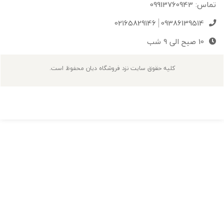
099137609
02165829146
09386139514
10 صبح الی 9 شب
کلیه حقوق سایت نزد فروشگاه دیان محفوظ است.