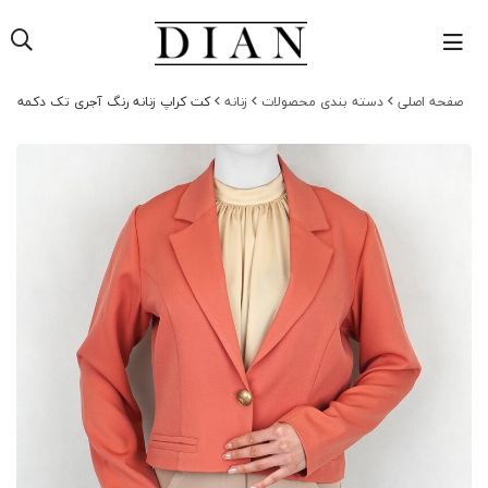
ه اصلی
دسته بندی محصولات
زنانه
کت کراپ زنانه رنگ آجری تک دکمه مازراتی