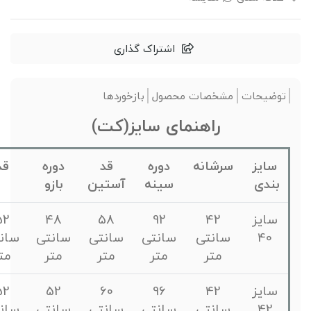
اشتراک گذاری
وضیحات
مشخصات محصول
بازخوردها
راهنمای سایز(کت)
سایز
سرشانه
دوره
قد
دوره
قد
بندی
سینه
آستین
بازو
سایز
42
92
58
48
52
40
سانتی
سانتی
سانتی
سانتی
سانتی
متر
متر
متر
متر
متر
سایز
42
96
60
52
52
42
سانتی
سانتی
سانتی
سانتی
سانتی