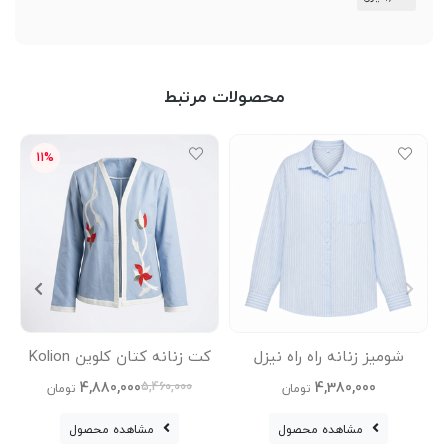
محصولات مرتبط
11%
شومیز زنانه راه راه نیزل
کت زنانه کتان کلوین Kolion
کفش چر
4,880,000
4,380,000
5,460,000
تومان
تومان
مشاهده محصول
مشاهده محصول