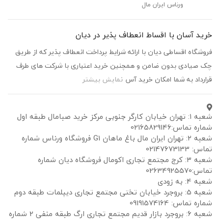
ورناس ایران مال
د آسان با اقساط انعطاف پذیر در دیان
گاه اقساطی دیان با ارائه شرایط پرداخت انعطاف پذیر که از طریق
صیادی بدون ضامن و همچنین خرید اعتباری با شرکت های طرف
داد به شما امکان خرید آس
نمایش بیشتر
شعبه ۱: تهران خیابان کارگر جنوبی مرکز خرید صبامال طبقه اول
تماس:02165829146
شعبه ۲: تهران ایران مال باغ ماهان G1 فروشگاه ورناس شماره
021476731
شعبه ۳: کرج مجتمع تجاری اکومال فروشگاه دیان شماره
0263492
به زودی
شعبه 5: بروجرد خیابان تختی مجتمع تجاری دیپلمات طبقه دوم
تماس: 09191574164
شعبه 6: بروجرد بازار قدیم مجتمع تجاری ارگ طبقه منفی 2 شماره