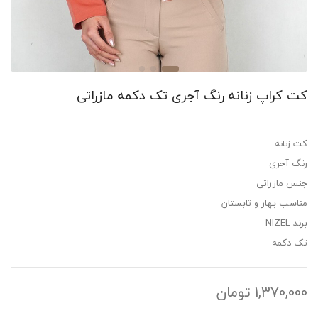
کراپ زنانه رنگ آجری تک دکمه مازراتی
نانه
آجری
مازراتی
ب بهار و تابستان
کمه
1,370,
تومان