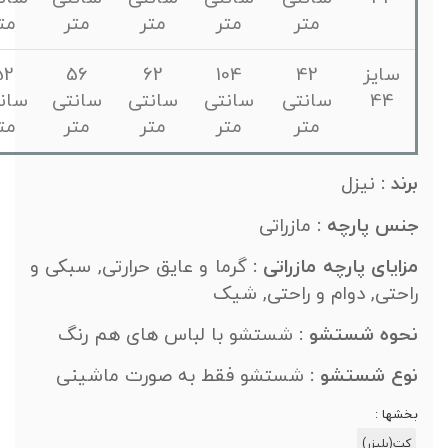
متر
متر
متر
متر
متر
سایز
42
104
62
56
52
44
سانتی
سانتی
سانتی
سانتی
سانتی
متر
متر
متر
متر
متر
رند :
نیزل
نس پارچه :
مازراتی
زایای پارچه مازراتی :
گرما و عایق حرارتی, سبکی و
احتی, دوام و راحتی, شیک
حوه شستشو :
شستشو با لباس های هم رنگ
وع شستشو :
شستشو فقط به صورت ماشینی
شها :
کت(بلیزر)