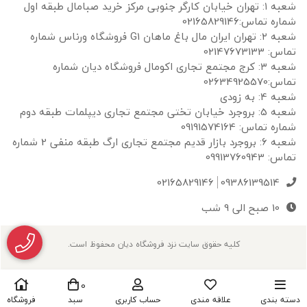
شعبه ۱: تهران خیابان کارگر جنوبی مرکز خرید صبامال طبقه اول
شماره تماس:02165829146
شعبه ۲: تهران ایران مال باغ ماهان G1 فروشگاه ورناس شماره
تماس: 02147673133
شعبه ۳: کرج مجتمع تجاری اکومال فروشگاه دیان شماره
تماس:02634925570
شعبه 4: به زودی
شعبه 5: بروجرد خیابان تختی مجتمع تجاری دیپلمات طبقه دوم
شماره تماس: 09191574164
شعبه 6: بروجرد بازار قدیم مجتمع تجاری ارگ طبقه منفی 2 شماره
تماس: 09913760943
02165829146
09386139514
10 صبح الی 9 شب
کلیه حقوق سایت نزد فروشگاه دیان محفوظ است.
0
دسته بندی
علاقه مندی
حساب کاربری
سبد
فروشگاه