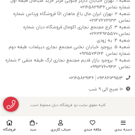
شعبه ۱: تهران خیابان کارگر جنوبی مرکز خرید صبامال طبقه اول
شماره تماس:02165829146
شعبه ۲: تهران ایران مال باغ ماهان G1 فروشگاه ورناس شماره
تماس: 02147673133
شعبه ۳: کرج مجتمع تجاری اکومال فروشگاه دیان شماره
تماس:02634925570
شعبه 4: به زودی
شعبه 5: بروجرد خیابان تختی مجتمع تجاری دیپلمات طبقه دوم
شماره تماس: 09191574164
شعبه 6: بروجرد بازار قدیم مجتمع تجاری ارگ طبقه منفی 2 شماره
تماس: 09913760943
02165829146
09386139514
10 صبح الی 9 شب
کلیه حقوق سایت نزد فروشگاه دیان محفوظ است.
0
دسته بندی
علاقه مندی
حساب کاربری
سبد
فروشگاه