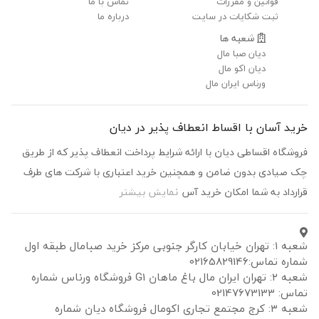
قوانین و مقررات
تماس با ما
ثبت شکایات در سایت
درباره ما
شعبه ها
دیان صبا مال
دیان اکو مال
ورناس ایران مال
خرید آسان با اقساط انعطاف پذیر در دیان
فروشگاه اقساطی دیان با ارائه شرایط پرداخت انعطاف پذیر که از طریق
چک صیادی بدون ضامن و همچنین خرید اعتباری با شرکت های طرف
قرارداد به شما امکان خرید آس
نمایش بیشتر
شعبه ۱: تهران خیابان کارگر جنوبی مرکز خرید صبامال طبقه اول
شماره تماس:02165829146
شعبه ۲: تهران ایران مال باغ ماهان G1 فروشگاه ورناس شماره
تماس: 02147673133
شعبه ۳: کرج مجتمع تجاری اکومال فروشگاه دیان شماره