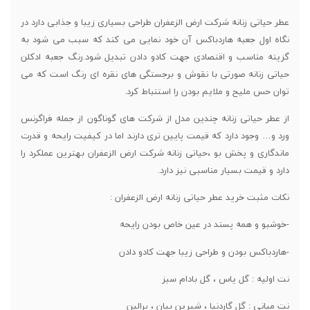
عطر حیاتی زنانه شرکت ارض الزعفران طراحی بسیاری زیبا و جذابی دارد در
نگاه اول جعبه هاردباکس آن خود نمایی می کند که سبب می شود به
گزینه مناسب و اقتصادی جهت کادو دادن تبدیل شود.رنگ جعبه ادکلن
حیاتی زنانه صورتی با نقوش و برجستگی های نقره ای رنگ است که می
توان حس ملیح و ملایم بودن را استنباط کرد.
از عطر حیاتی زنانه چندین مدل از شرکت های گوناگون از جمله فراگرنس
ورد و… وجود دارد که قیمت پایین تری دارند اما در کیفیت رایحه و قدرت
ماندگاری و پخش بو ،حیاتی زنانه شرکت ارض الزعفران بهترین عملکرد را
دارد و قیمت بسیار مناسبی نیز دارد.
نکات مثبت خرید عطر حیاتی زنانه ارض الزعفران :
-خوشبو و همه پسند در عین خاص بودن رایحه
-هاردباکس بودن و طراحی زیبا جهت کادو دادن
نت اولیه : گل یاس ، گل بادام سبز
نت میانی : گل گاردنیا ، شیرین بیان ، پرالین