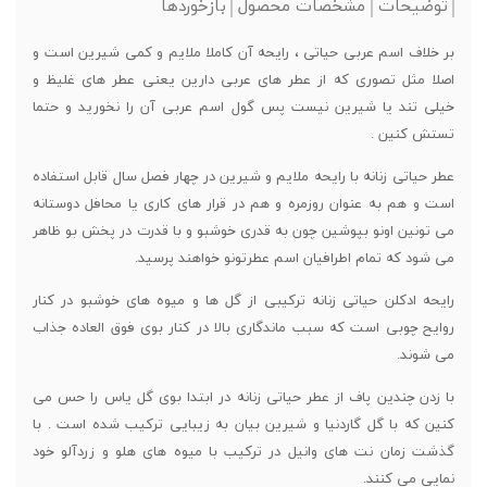
توضیحات
مشخصات محصول
بازخوردها
بر خلاف اسم عربی حیاتی ، رایحه آن کاملا ملایم و کمی شیرین است و
اصلا مثل تصوری که از عطر های عربی دارین یعنی عطر های غلیظ و
خیلی تند یا شیرین نیست پس گول اسم عربی آن را نخورید و حتما
تستش کنین .
عطر حیاتی زنانه با رایحه ملایم و شیرین در چهار فصل سال قابل استفاده
است و هم به عنوان روزمره و هم در قرار های کاری یا محافل دوستانه
می تونین اونو بپوشین چون به قدری خوشبو و با قدرت در پخش بو ظاهر
می شود که تمام اطرافیان اسم عطرتونو خواهند پرسید.
رایحه ادکلن حیاتی زنانه ترکیبی از گل ها و میوه های خوشبو در کنار
روایح چوبی است که سبب ماندگاری بالا در کنار بوی فوق العاده جذاب
می شوند.
با زدن چندین پاف از عطر حیاتی زنانه در ابتدا بوی گل یاس را حس می
کنین که با گل گاردنیا و شیرین بیان به زیبایی ترکیب شده است . با
گذشت زمان نت های وانیل در ترکیب با میوه های هلو و زردآلو خود
نمایی می کنند.