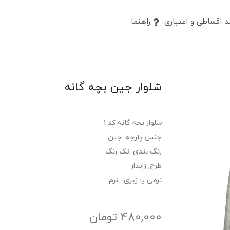
 اقساطی و اعتباری
راهنما
شلوار جین بچه گانه
شلوار بچه گانه کد 1
جنس پارچه :جین
رنگ بندی :تک رنگ
طرح; زاپدار
نرمی یا زبری : نرم
480,000
تومان