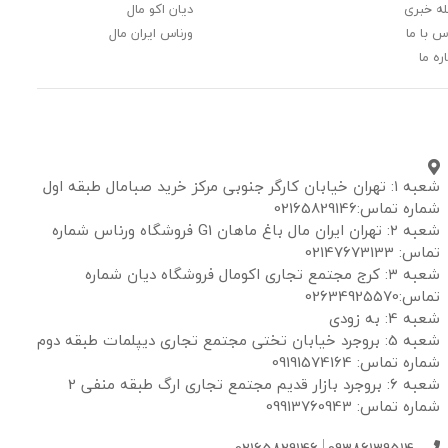
ه خبری
دیان اکو مال
س با ما
ورناس ایران مال
ره ما
شعبه ۱: تهران خیابان کارگر جنوبی مرکز خرید صبامال طبقه اول
شماره تماس:02165829146
شعبه ۲: تهران ایران مال باغ ماهان G1 فروشگاه ورناس شماره
تماس: 02147673133
شعبه ۳: کرج مجتمع تجاری اکومال فروشگاه دیان شماره
تماس:02634925570
شعبه 4: به زودی
شعبه 5: بروجرد خیابان تختی مجتمع تجاری دیپلمات طبقه دوم
شماره تماس: 09191574164
شعبه 6: بروجرد بازار قدیم مجتمع تجاری ارگ طبقه منفی 2
شماره تماس: 09913760943