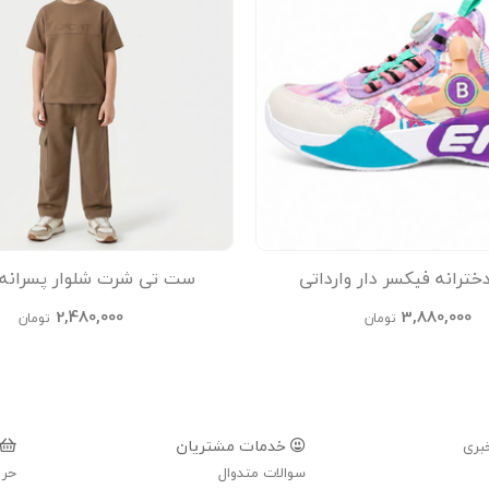
ترانه فیکسر دار وارداتی
ست تی شرت شلوار پسرانه 
2,480,000
3,880,000
تومان
تومان
خدمات مشتریان
بری
سوالات متدوال
حری