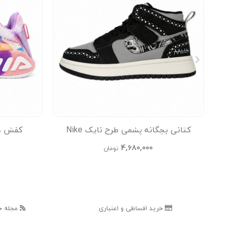
کتانی بچگانه پشمی طرح نایک Nike
کفش دخ
Jordan
4,680,000
تومان
خرید اقساطی و اعتباری
مجله خ