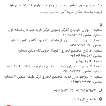
چک صیادی بدون ضامن و همچنین خرید اعتباری با شرکت های طرف
قرارداد به شما امکان خرید آس
نمایش بیشتر
شعبه ۱: تهران خیابان کارگر جنوبی مرکز خرید صبامال طبقه اول
شماره تماس:02165829146
شعبه ۲: تهران ایران مال باغ ماهان G1 فروشگاه ورناس شماره
تماس: 02147673133
شعبه ۳: کرج مجتمع تجاری اکومال فروشگاه دیان شماره
تماس:02634925570
شعبه 4: به زودی
شعبه 5: بروجرد خیابان تختی مجتمع تجاری دیپلمات طبقه دوم
شماره تماس: 09191574164
شعبه 6: بروجرد بازار قدیم مجتمع تجاری ارگ طبقه منفی 2 شماره
تماس: 09913760943
02165829146
09386139514
10 صبح الی 9 شب