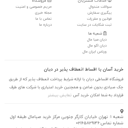
خدمات مشتریان
فروشگاه
سوالات متدوال
حریم خصوصی و امنیت
پیگیری سفارش
مجله خبری
قوانین و مقررات
تماس با ما
ثبت شکایات در سایت
درباره ما
شعبه ها
دیان صبا مال
دیان اکو مال
ورناس ایران مال
خرید آسان با اقساط انعطاف پذیر در دیان
فروشگاه اقساطی دیان با ارائه شرایط پرداخت انعطاف پذیر که از طریق
چک صیادی بدون ضامن و همچنین خرید اعتباری با شرکت های طرف
قرارداد به شما امکان خرید آس
نمایش بیشتر
شعبه ۱: تهران خیابان کارگر جنوبی مرکز خرید صبامال طبقه اول
شماره تماس:02165829146