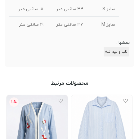
سایز S
34 سانتی متر
18 سانتی متر
سایز M
37 سانتی متر
19 سانتی متر
بخشها :
تاپ و نیم تنه
محصولات مرتبط
11%