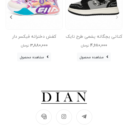
کتانی بچگانه پشمی طرح نایک
کفش دخترانه فیکسر دار
Nike Jordan
وارداتی
3,880,000
4,680,000
تومان
تومان
مشاهده محصول
مشاهده محصول