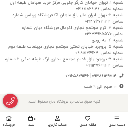
شعبه ۱: تهران خیابان کارگر جنوبی مرکز خرید صبامال طبقه اول
شماره تماس:02165829146
شعبه ۲: تهران ایران مال باغ ماهان G1 فروشگاه ورناس شماره
تماس: 02147673133
شعبه ۳: کرج مجتمع تجاری اکومال فروشگاه دیان شماره
تماس:02634925570
شعبه 4: به زودی
شعبه 5: بروجرد خیابان تختی مجتمع تجاری دیپلمات طبقه دوم
شماره تماس: 09191574164
شعبه 6: بروجرد بازار قدیم مجتمع تجاری ارگ طبقه منفی 2 شماره
تماس: 09913760943
02165829146
09386139514
10 صبح الی 9 شب
کلیه حقوق سایت نزد فروشگاه دیان محفوظ است.
0
دسته بندی
علاقه مندی
حساب کاربری
سبد
فروشگاه