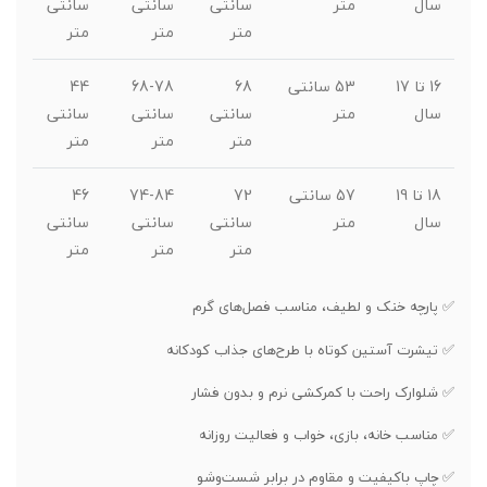
سال
متر
سانتی
سانتی
سانتی
متر
متر
متر
16 تا 17
53 سانتی
68
68-78
44
سال
متر
سانتی
سانتی
سانتی
متر
متر
متر
18 تا 19
57 سانتی
72
74-84
46
سال
متر
سانتی
سانتی
سانتی
متر
متر
متر
✅ پارچه خنک و لطیف، مناسب فصل‌های گرم
✅ تیشرت آستین کوتاه با طرح‌های جذاب کودکانه
✅ شلوارک راحت با کمرکشی نرم و بدون فشار
✅ مناسب خانه، بازی، خواب و فعالیت روزانه
✅ چاپ باکیفیت و مقاوم در برابر شست‌وشو