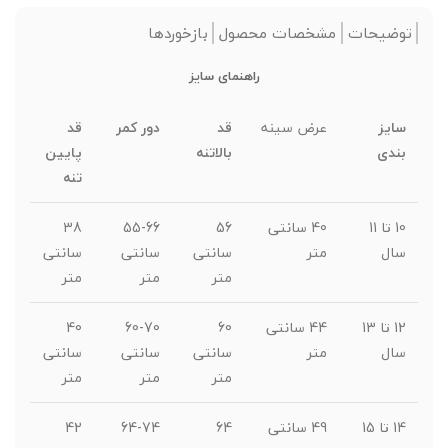
توضیحات
مشخصات محصول
بازخوردها
راهنمای سایز
سایز
عرض سینه
قد
دور کمر
قد
بندی
بالاتنه
پایین
تنه
10 تا 11
40 سانتی
56
55-66
38
سال
متر
سانتی
سانتی
سانتی
متر
متر
متر
12 تا 13
44 سانتی
60
60-70
40
سال
متر
سانتی
سانتی
سانتی
متر
متر
متر
14 تا 15
49 سانتی
64
64-74
42