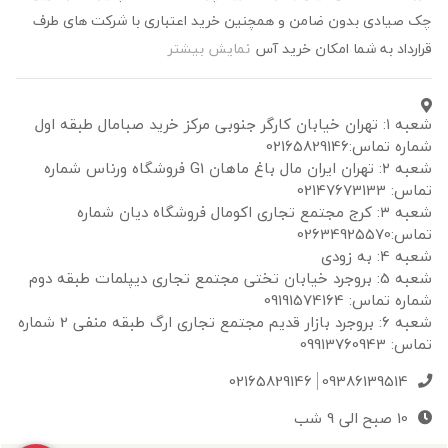
چک صیادی بدون ضامن و همچنین خرید اعتباری با شرکت های طرف
قرارداد به شما امکان خرید آس
نمایش بیشتر
شعبه ۱: تهران خیابان کارگر جنوبی مرکز خرید صبامال طبقه اول
شماره تماس:02165829146
شعبه ۲: تهران ایران مال باغ ماهان G1 فروشگاه ورناس شماره
تماس: 02147673133
شعبه ۳: کرج مجتمع تجاری اکومال فروشگاه دیان شماره
تماس:02634925570
شعبه 4: به زودی
شعبه 5: بروجرد خیابان تختی مجتمع تجاری دیپلمات طبقه دوم
شماره تماس: 09191574164
شعبه 6: بروجرد بازار قدیم مجتمع تجاری ارگ طبقه منفی 2 شماره
تماس: 09913760943
02165829146
09386139514
10 صبح الی 9 شب