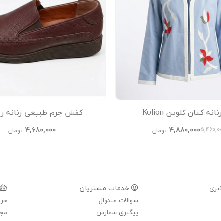
نه کتان کلوین Kolion
کفش چرم طبیعی زنانه ز
4,680,000
4,880,000
5,460,0
تومان
تومان
خدمات مشتریان
بری
سوالات متدوال
حری
پیگیری سفارش
مجل