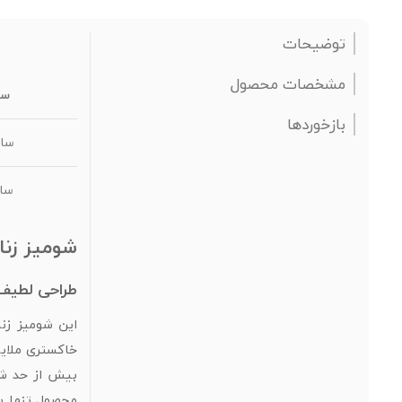
توضیحات
مشخصات محصول
سا
بازخوردها
سایز 
سایز 
شومیز زنا
طراحی لطیف و
این شومیز زنا
خاکستری ملایم
بیش از حد شل
محصول تنها یک