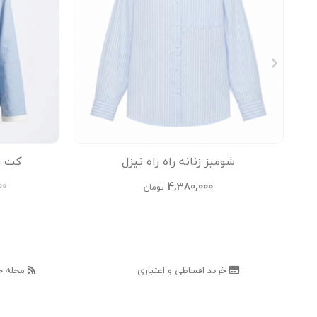
شومیز زنانه راه راه نیزل
کت زنا
4,380,000
00
تومان
خرید اقساطی و اعتباری
مجله خ