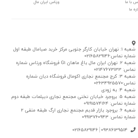
س با ما
ورناس ایران مال
ره ما
شعبه ۱: تهران خیابان کارگر جنوبی مرکز خرید صبامال طبقه اول
شماره تماس:02165829146
شعبه ۲: تهران ایران مال باغ ماهان G1 فروشگاه ورناس شماره
تماس: 02147673133
شعبه ۳: کرج مجتمع تجاری اکومال فروشگاه دیان شماره
تماس:02634925570
شعبه 4: به زودی
شعبه 5: بروجرد خیابان تختی مجتمع تجاری دیپلمات طبقه دوم
شماره تماس: 09191574164
شعبه 6: بروجرد بازار قدیم مجتمع تجاری ارگ طبقه منفی 2
شماره تماس: 09913760943
02165829146
09386139514