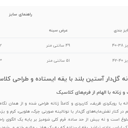
راهنمای سایز
یز بندی
عرض سینه
38-40
49 سانتی متر
42 س
40-42
51 سانتی متر
43 سا
نه گل‌دار آستین بلند با یقه ایستاده و طراحی کلا
 زنانه با الهام از فرم‌های کلاسیک
نه با رویکردی ظریف، کاربردی و کاملاً زنانه طراحی شده و از همان ن
 در کنار نقش‌مایه‌های گل‌دار با تونالیته صورتی چرک، هلویی، کرم و بژ
وغ است و نه بیش از حد ساده. فرم کلی شومیز بر پایه یک الگوی راح
 لباس عادی نباشد. یقه ایستاده که به یک هفتی ملایم ختم می‌شود، خط