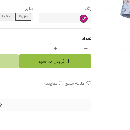
رنگ
سایز
40-42
38-40
تعداد
افزودن به سبد
علاقه مندی
مقایسه