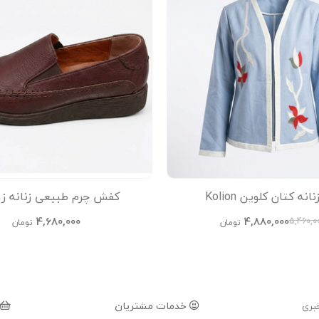
نه کتان کلوین Kolion
کفش چرم طبیعی زنانه ز
4,680,000
4,880,000
5,460,0
تومان
تومان
خدمات مشتریان
بری