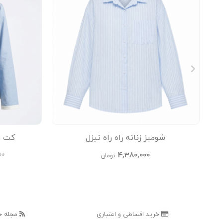
شومیز زنانه راه راه نیزل
کت زنا
4,380,000
00
تومان
خرید اقساطی و اعتباری
مجله خ