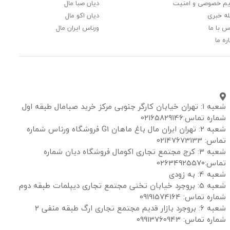
م خصوصی و امنیت
دیان صبا مال
ه خبری
دیان اکو مال
س با ما
ورناس ایران مال
ره ما
شعبه ۱: تهران خیابان کارگر جنوبی مرکز خرید صبامال طبقه اول
شماره تماس:02165829146
شعبه ۲: تهران ایران مال باغ ماهان G1 فروشگاه ورناس شماره
تماس: 02147673133
شعبه ۳: کرج مجتمع تجاری اکومال فروشگاه دیان شماره
تماس:02634925570
شعبه 4: به زودی
شعبه 5: بروجرد خیابان تختی مجتمع تجاری دیپلمات طبقه دوم
شماره تماس: 09191574164
شعبه 6: بروجرد بازار قدیم مجتمع تجاری ارگ طبقه منفی 2
شماره تماس: 09913760943