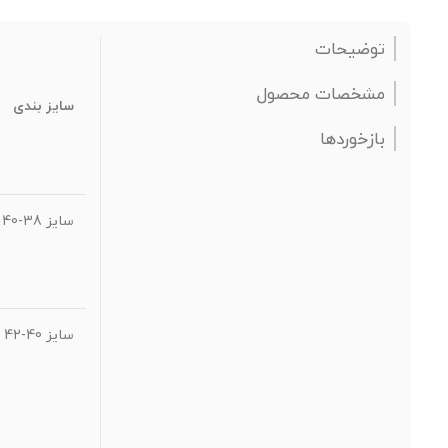
توضیحات
مشخصات محصول
سایز بندی
بازخوردها
سایز 38-40
سایز 40-42