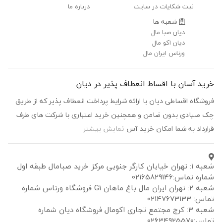
ثبت شکایات در سایت
درباره ما
شعبه ها
دیان صبا مال
دیان اکو مال
ورناس ایران مال
خرید آسان با اقساط انعطاف پذیر در دیان
فروشگاه اقساطی دیان با ارائه شرایط پرداخت انعطاف پذیر که از طریق
چک صیادی بدون ضامن و همچنین خرید اعتباری با شرکت های طرف
قرارداد به شما امکان خرید آس
نمایش بیشتر
شعبه ۱: تهران خیابان کارگر جنوبی مرکز خرید صبامال طبقه اول
شماره تماس:02165829146
شعبه ۲: تهران ایران مال باغ ماهان G1 فروشگاه ورناس شماره
تماس: 02147673133
شعبه ۳: کرج مجتمع تجاری اکومال فروشگاه دیان شماره
تماس:02634925570