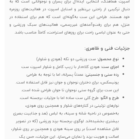
اسپرت هماهنگ، انتخابی ایده‌آل برای پسران و نوجوانانی است که به
دنبال ترکیبی از راحتی بی‌نظیر و استایل اسپرت در فعالیت‌های روزمره
خود هستند. طراحی این ست به‌گونه‌ای است که هم برای استفاده در
منزل، هم برای رفت‌وآمدهای غیررسمی، فعالیت‌های سبک ورزشی و
حتی به عنوان لباسی راحت برای روزهای استراحت، کاملاً مناسب باشد.
جزئیات فنی و ظاهری:
نوع محصول:
ست ورزشی دو تکه (هودی و شلوار)
اجزای ست:
هودی کلاه‌دار با زیپ کامل و شلوار اسپرت ست
رده سنی و جنسیتی:
عمدتاً پسرانه، اما با توجه به طراحی
یونیسکس، برای دختران نوجوان و جوان نیز قابل استفاده است.
این ست برای گروه سنی نوجوان تا جوان طراحی شده است.
طرح و الگو:
طرح کلی ست ساده اما با جزئیات برجسته است.
نوارهای تزئینی در کناره‌های شلوار و همچنین روی هودی،
به‌خصوص در ناحیه شانه و سینه، به لباس بُعد و جذابیت بصری
بیشتری بخشیده‌اند. لوگوی برجسته برند ورزشی (که در تصویر
قابل مشاهده است) بر روی سینه هودی و همچنین بر روی شلوار،
اصالت و هویت برند را نمایان می‌سازد. این جزئیات، حس یک