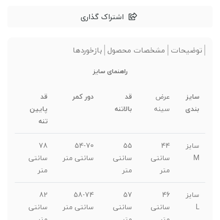
اشتراک گذاری
توضیحات
مشخصات محصول
بازخوردها
راهنمای سایز
سایز
عرض
قد
دور کمر
قد
بندی
سینه
بالاتنه
پایین
تنه
سایز
44
55
54-70
78
M
سانتی
سانتی
سانتی متر
سانتی
متر
متر
متر
سایز
46
57
58-74
82
L
سانتی
سانتی
سانتی متر
سانتی
متر
متر
متر