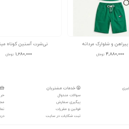
راهن و شلوارک مردانه
تی‌شرت آستین کوتاه مین
1,280,000
4,880,000
تومان
تومان
خدمات مشتریان
بری
سوالات متدوال
حری
پیگیری سفارش
مجل
قوانین و مقررات
تما
ثبت شکایات در سایت
دربا