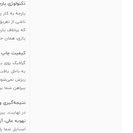
تکنولوژی پار
پارچه به کار 
ناشی از تعریق
که برخلاف پار
بازی، همان حس
کیفیت چاپ س
گرافیک روی پی
به داخل بافت
ریزش نمی‌شود.
پیراهن شما بر
نتیجه‌گیری و
در نهایت، پیراهن بسکتبال طرح Asheville مدل شماره 7، ترک
تهویه عالی
،
آز
استایل شما را