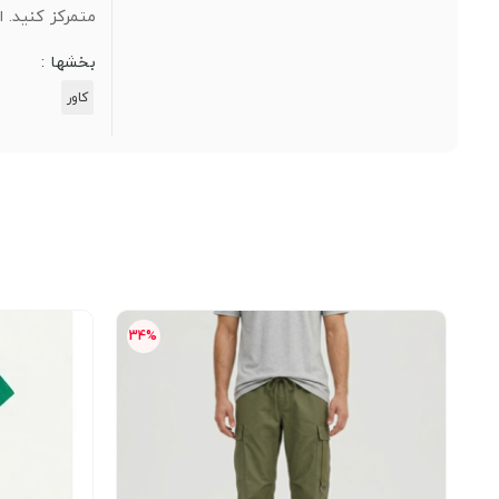
متمرکز کنید.
بخشها :
کاور
34%