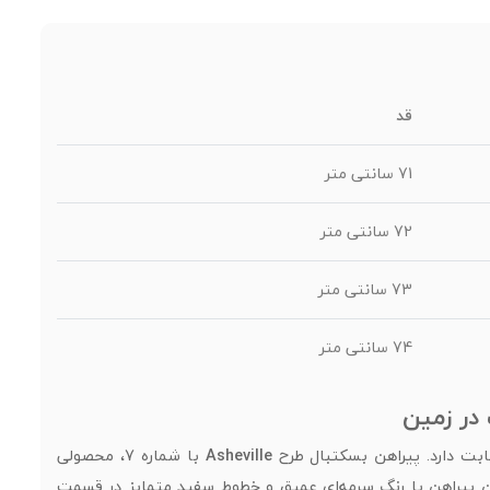
قد
71 سانتی متر
72 سانتی متر
73 سانتی متر
74 سانتی متر
ابت دارد. پیراهن بسکتبال طرح
Asheville
با شماره 7، محصولی
ن پیراهن با رنگ سرمه‌ای عمیق و خطوط سفید متمایز در قسمت