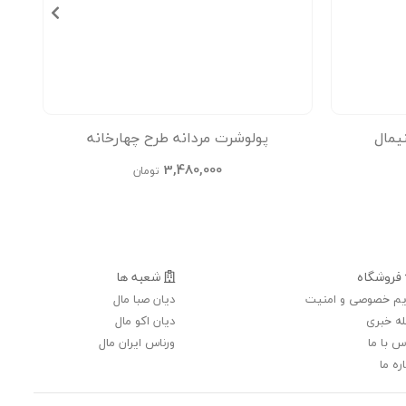
یمال
پولوشرت مردانه طرح چهارخانه
ت
3,480,000
تومان
فروشگاه
شعبه ها
م خصوصی و امنیت
دیان صبا مال
ه خبری
دیان اکو مال
س با ما
ورناس ایران مال
ره ما