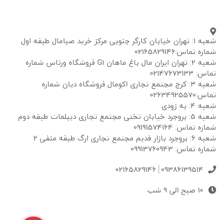
شعبه ۱: تهران خیابان کارگر جنوبی مرکز خرید صبامال طبقه اول
شماره تماس:02165829146
شعبه ۲: تهران ایران مال باغ ماهان G1 فروشگاه ورناس شماره
تماس: 02147673133
شعبه ۳: کرج مجتمع تجاری اکومال فروشگاه دیان شماره
تماس:02634925570
شعبه 4: به زودی
شعبه 5: بروجرد خیابان تختی مجتمع تجاری دیپلمات طبقه دوم
شماره تماس: 09191574164
شعبه 6: بروجرد بازار قدیم مجتمع تجاری ارگ طبقه منفی 2
شماره تماس: 09913760943
02165829146
09386139514
10 صبح الی 9 شب