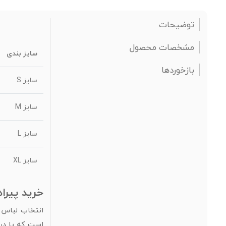
توضیحات
مشخصات محصول
سایز بندی
بازخوردها
سایز S
سایز M
سایز L
سایز XL
خرید پیراهن بسکتبا
انتخاب لباس و
است که با در 