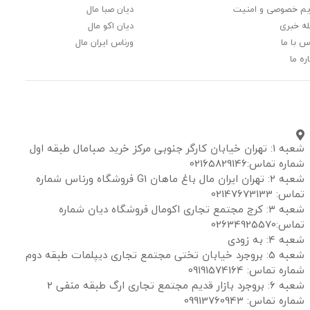
م خصوصی و امنیت
دیان صبا مال
ه خبری
دیان اکو مال
س با ما
ورناس ایران مال
ره ما
شعبه ۱: تهران خیابان کارگر جنوبی مرکز خرید صبامال طبقه اول
شماره تماس:02165829146
شعبه ۲: تهران ایران مال باغ ماهان G1 فروشگاه ورناس شماره
تماس: 02147673133
شعبه ۳: کرج مجتمع تجاری اکومال فروشگاه دیان شماره
تماس:02634925570
شعبه 4: به زودی
شعبه 5: بروجرد خیابان تختی مجتمع تجاری دیپلمات طبقه دوم
شماره تماس: 09191574164
شعبه 6: بروجرد بازار قدیم مجتمع تجاری ارگ طبقه منفی 2
شماره تماس: 09913760943