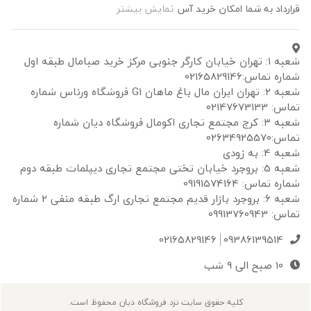
قرارداد به شما امکان خرید آس
نمایش بیشتر
شعبه ۱: تهران خیابان کارگر جنوبی مرکز خرید صبامال طبقه اول
شماره تماس:02165829146
شعبه ۲: تهران ایران مال باغ ماهان G1 فروشگاه ورناس شماره
تماس: 02147673133
شعبه ۳: کرج مجتمع تجاری اکومال فروشگاه دیان شماره
تماس:02634925570
شعبه 4: به زودی
شعبه 5: بروجرد خیابان تختی مجتمع تجاری دیپلمات طبقه دوم
شماره تماس: 09191574164
شعبه 6: بروجرد بازار قدیم مجتمع تجاری ارگ طبقه منفی 2 شماره
تماس: 09913760943
02165829146
09386139514
10 صبح الی 9 شب
کلیه حقوق سایت نزد فروشگاه دیان محفوظ است.