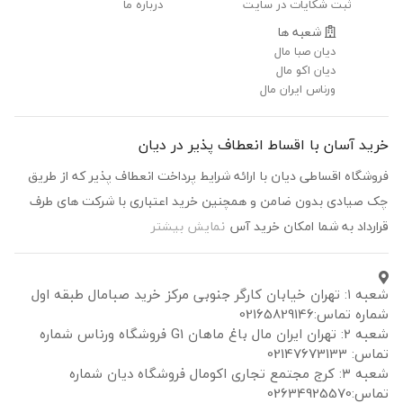
ثبت شکایات در سایت
درباره ما
شعبه ها
دیان صبا مال
دیان اکو مال
ورناس ایران مال
خرید آسان با اقساط انعطاف پذیر در دیان
فروشگاه اقساطی دیان با ارائه شرایط پرداخت انعطاف پذیر که از طریق
چک صیادی بدون ضامن و همچنین خرید اعتباری با شرکت های طرف
قرارداد به شما امکان خرید آس
نمایش بیشتر
شعبه ۱: تهران خیابان کارگر جنوبی مرکز خرید صبامال طبقه اول
شماره تماس:02165829146
شعبه ۲: تهران ایران مال باغ ماهان G1 فروشگاه ورناس شماره
تماس: 02147673133
شعبه ۳: کرج مجتمع تجاری اکومال فروشگاه دیان شماره
تماس:02634925570