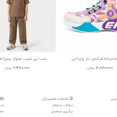
ترانه فیکسر دار وارداتی
ست تی شرت شلوار پسرانه 
2,480,000
3,880,000
تومان
تومان
خدمات مشتریان
بری
سوالات متدوال
حری
پیگیری سفارش
مجل