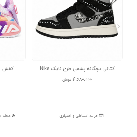
کتانی بچگانه پشمی طرح نایک Nike
کفش دخ
Jordan
4,680,000
تومان
خرید اقساطی و اعتباری
مجله خ