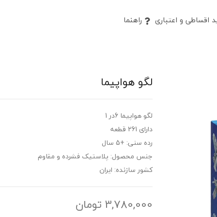
 اقساطی و اعتباری
راهنما
لگو هواپیما
لگو هواپیما 6در 1
دارای 261 قطعه
رده سنی: +5 سال
جنس محصول: پلاستیک فشرده و مقاوم
کشور سازنده: ایران
3,780,000
تومان