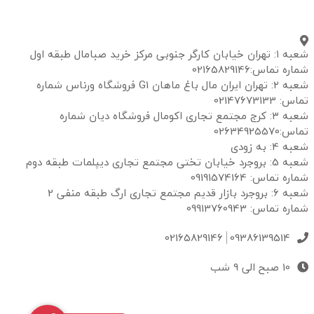
شعبه ۱: تهران خیابان کارگر جنوبی مرکز خرید صبامال طبقه اول
شماره تماس:02165829146
شعبه ۲: تهران ایران مال باغ ماهان G1 فروشگاه ورناس شماره
تماس: 02147673133
شعبه ۳: کرج مجتمع تجاری اکومال فروشگاه دیان شماره
تماس:02634925570
شعبه 4: به زودی
شعبه 5: بروجرد خیابان تختی مجتمع تجاری دیپلمات طبقه دوم
شماره تماس: 09191574164
شعبه 6: بروجرد بازار قدیم مجتمع تجاری ارگ طبقه منفی 2
شماره تماس: 09913760943
02165829146
09386139514
10 صبح الی 9 شب