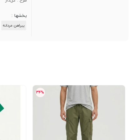
طرح :
گل‌دار
بخشها :
پیراهن مردانه
34%