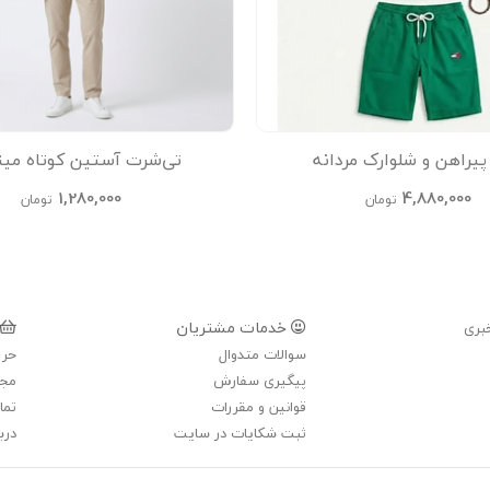
راهن و شلوارک مردانه
تی‌شرت آستین کوتاه مین
1,280,000
4,880,000
تومان
تومان
خدمات مشتریان
بری
سوالات متدوال
حری
پیگیری سفارش
مجل
قوانین و مقررات
تما
ثبت شکایات در سایت
دربا