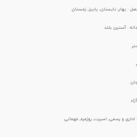
صل :
بهار,
تابستان,
پاییز,
زمستان
انه :
آستین بلند
تر
دان
زاد
:
اداری و رسمی,
اسپرت,
روزمره,
مهمانی