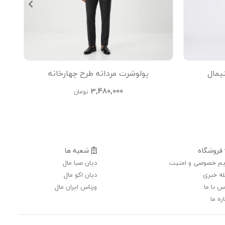
یمال
پولوشرت مردانه طرح چهارخانه
ت
3,480,000
تومان
فروشگاه
شعبه ها
م خصوصی و امنیت
دیان صبا مال
ه خبری
دیان اکو مال
س با ما
ورناس ایران مال
ره ما