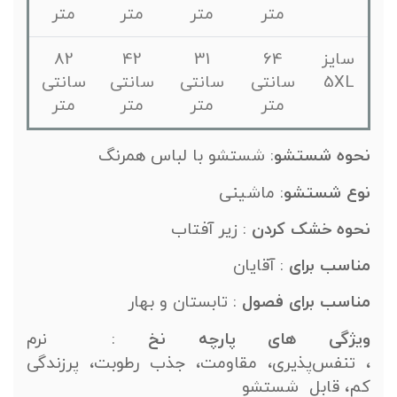
متر
متر
متر
متر
سایز
64
31
42
82
5XL
سانتی
سانتی
سانتی
سانتی
متر
متر
متر
متر
نحوه
شستشو
: شستشو با لباس همرنگ
نوع شستشو
: ماشینی
نحوه خشک کردن
: زیر آفتاب
مناسب
برای
: آقایان
مناسب
برای
فصول
: تابستان و بهار
ویژگی
های
پارچه نخ
:
نرم
، تنفس‌پذیری، مقاومت، جذب رطوبت، پرزندگی
کم، قابل شستشو