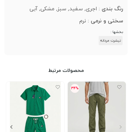
رنگ
بندی
: اجری, سفید, سبز, مشکی, آبی
سختی
و
نرمی
: نرم
بخشها :
تیشرت مردانه
محصولات مرتبط
34%