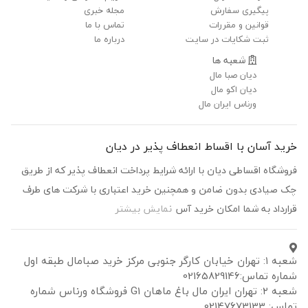
پیگیری سفارش
مجله خبری
قوانین و مقررات
تماس با ما
ثبت شکایات در سایت
درباره ما
شعبه ها
دیان صبا مال
دیان اکو مال
ورناس ایران مال
خرید آسان با اقساط انعطاف پذیر در دیان
فروشگاه اقساطی دیان با ارائه شرایط پرداخت انعطاف پذیر که از طریق
چک صیادی بدون ضامن و همچنین خرید اعتباری با شرکت های طرف
قرارداد به شما امکان خرید آس
نمایش بیشتر
شعبه ۱: تهران خیابان کارگر جنوبی مرکز خرید صبامال طبقه اول
شماره تماس:02165829146
شعبه ۲: تهران ایران مال باغ ماهان G1 فروشگاه ورناس شماره
تماس: 02147673133