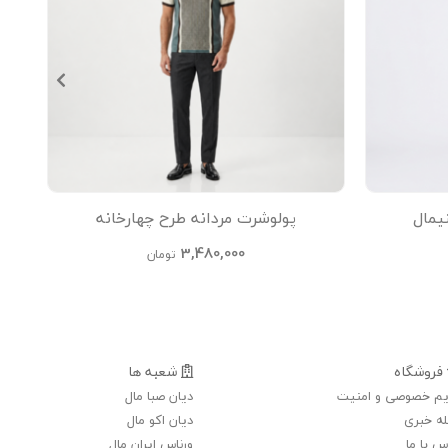
یمال
پولوشرت مردانه طرح چهارخانه
ت
3,480,000
تومان
فروشگاه
شعبه ها
م خصوصی و امنیت
دیان صبا مال
ه خبری
دیان اکو مال
س با ما
ورناس ایران مال