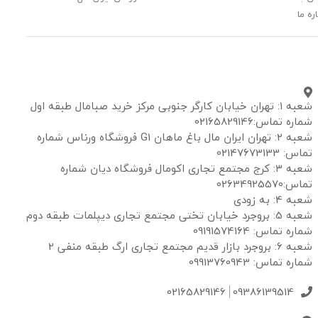
ره ما
شعبه ۱: تهران خیابان کارگر جنوبی مرکز خرید صبامال طبقه اول
شماره تماس:02165829146
شعبه ۲: تهران ایران مال باغ ماهان G1 فروشگاه ورناس شماره
تماس: 02147673133
شعبه ۳: کرج مجتمع تجاری اکومال فروشگاه دیان شماره
تماس:02634925570
شعبه 4: به زودی
شعبه 5: بروجرد خیابان تختی مجتمع تجاری دیپلمات طبقه دوم
شماره تماس: 09191574164
شعبه 6: بروجرد بازار قدیم مجتمع تجاری ارگ طبقه منفی 2
شماره تماس: 09913760943
02165829146
09386139514