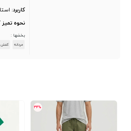
کاربرد
: است
نحوه تمیز 
بخشها :
مردانه
کفش ر
34%