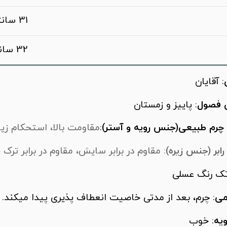
31 سانتی متر
32 سانتی متر
: آقایان
ی فصول
: پاییز و زمستان
چرم طبیعی(جنس رویه و آستر)
:
مقاومت بالا، استحکام زیاد،
ابر (جنس زیره)
: مقاوم در برابر سایش، مقاوم در برابر ترک
تک رنگ عسلی
می
: چرم، بعد از مدتی خاصیت انعطاف پذیری پیدا میکند.
یه
: خوب