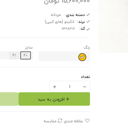
15,600,000
تومان
دسته بندی:
مردانه
برند:
انکینو (های کپی)
کد:
رنگ
سایز
41
40
تعداد
افزودن به سبد
علاقه مندی
مقایسه