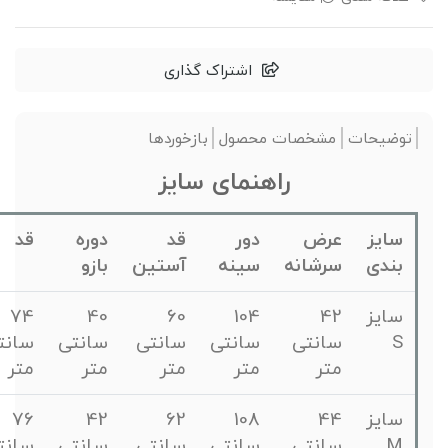
اشتراک گذاری
توضیحات
مشخصات محصول
بازخوردها
راهنمای سایز
سایز
عرض
دور
قد
دوره
قد
بندی
سرشانه
سینه
آستین
بازو
سایز
42
104
60
40
74
S
سانتی
سانتی
سانتی
سانتی
سانتی
متر
متر
متر
متر
متر
سایز
44
108
62
42
76
M
سانتی
سانتی
سانتی
سانتی
سانتی