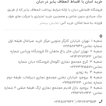
د آسان با اقساط انعطاف پذیر در دیان
شگاه اقساطی دیان با ارائه شرایط پرداخت انعطاف پذیر که از طریق
صیادی بدون ضامن و همچنین خرید اعتباری با شرکت های طرف
رداد به شما امکان خرید آس
نمایش بیشتر
شعبه ۱: تهران خیابان کارگر جنوبی مرکز خرید صبامال طبقه اول
ه تماس:02165829146
شعبه ۲: تهران ایران مال باغ ماهان G1 فروشگاه ورناس شماره
02147673133
شعبه ۳: کرج مجتمع تجاری اکومال فروشگاه دیان شماره
0263492557
: به زودی
شعبه 5: بروجرد خیابان تختی مجتمع تجاری دیپلمات طبقه دوم
ه تماس: 09191574164
شعبه 6: بروجرد بازار قدیم مجتمع تجاری ارگ طبقه منفی 2 شماره
09913760943
02165829146
09386139514