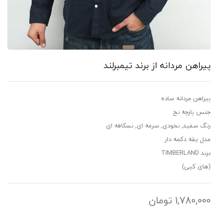
اهن مردانه از برند تیمبرلند
اهن مردانه ساده
 پارچه نخ
 سفید, نخودی, سرمه ای, نسکافه ای
 یقه دکمه دار
TIMBE
ی کپی)
1,780,0
تومان