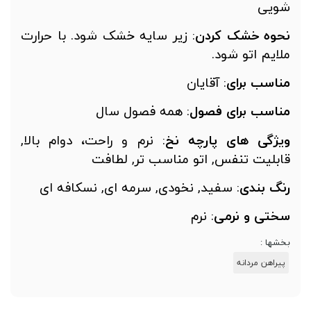
ویی
حوه خشک کردن
: زیر سایه خشک شود. با حرارت
لایم اتو شود.
ناسب
برای
: آقایان
ناسب
برای
فصول
: همه فصول سال
یژگی
های
پارچه نخ
: نرم و راحت، دوام بالا,
ابلیت تنفس, اتو مناسب تر, لطافت
نگ
بندی
: سفید, نخودی, سرمه ای, نسکافه ای
ختی
و
نرمی
: نرم
خشها :
پیراهن مردانه