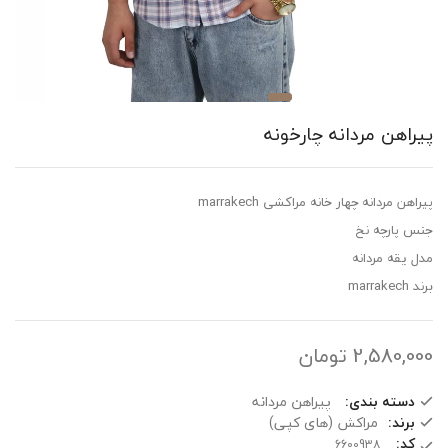
راهن مردانه چارخونه
هن مردانه چهار خانه مراکشی marrakech
 پارچه نخ
 یقه مردانه
marr
2,580,0
تومان
دسته بندی:
پیراهن مردانه
برند:
مراکش (های کپی)
کد: