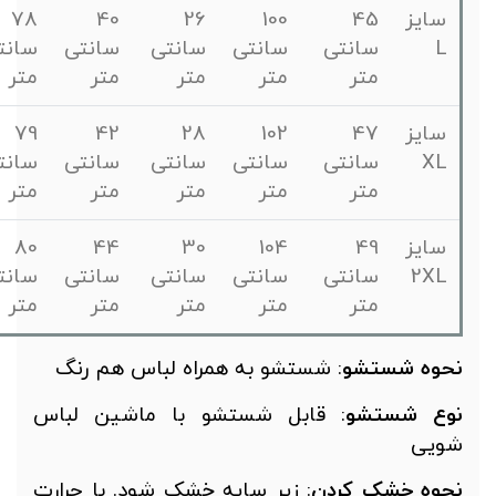
سایز
45
100
26
40
78
L
سانتی
سانتی
سانتی
سانتی
سانتی
متر
متر
متر
متر
متر
سایز
47
102
28
42
79
XL
سانتی
سانتی
سانتی
سانتی
سانتی
متر
متر
متر
متر
متر
سایز
49
104
30
44
80
2XL
سانتی
سانتی
سانتی
سانتی
سانتی
متر
متر
متر
متر
متر
حوه
شستشو
: شستشو به همراه لباس هم رنگ
وع شستشو
: قابل شستشو با ماشین لباس
ویی
حوه خشک کردن
: زیر سایه خشک شود. با حرارت