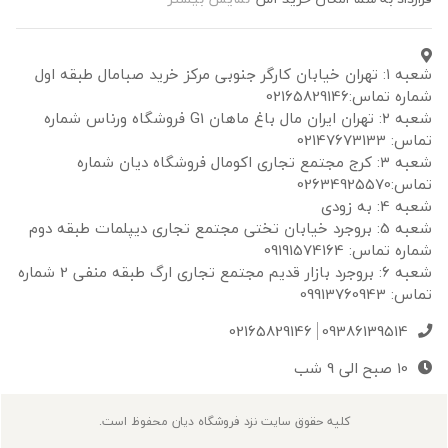
شعبه ۱: تهران خیابان کارگر جنوبی مرکز خرید صبامال طبقه اول
ه تماس:02165829146
شعبه ۲: تهران ایران مال باغ ماهان G1 فروشگاه ورناس شماره
02147673133
شعبه ۳: کرج مجتمع تجاری اکومال فروشگاه دیان شماره
0263492557
: به زودی
شعبه 5: بروجرد خیابان تختی مجتمع تجاری دیپلمات طبقه دوم
ه تماس: 09191574164
شعبه 6: بروجرد بازار قدیم مجتمع تجاری ارگ طبقه منفی 2 شماره
09913760943
02165829146
09386139514
10 صبح الی 9 شب
کلیه حقوق سایت نزد فروشگاه دیان محفوظ است.