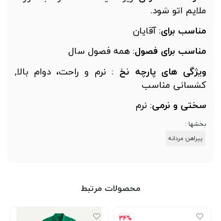
لایم اتو شود.
ناسب
برای
: آقایان
ناسب
برای
فصول
: همه فصول سال
یژگی
های
پارچه نخ
: نرم و راحت، دوام بالا,
شسانی مناسب
ختی
و
نرمی
: نرم
خشها :
پیراهن مردانه
محصولات مرتبط
34%