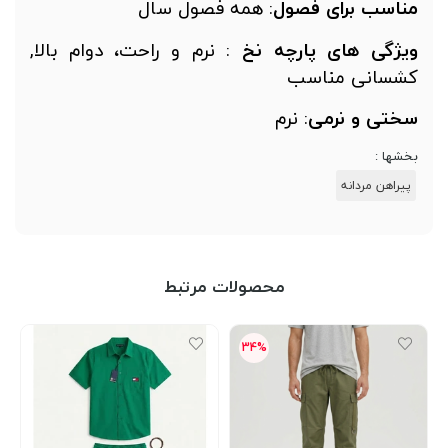
ناسب
برای
فصول
: همه فصول سال
یژگی
های
پارچه نخ
: نرم و راحت، دوام بالا,
شسانی مناسب
ختی
و
نرمی
: نرم
خشها :
پیراهن مردانه
محصولات مرتبط
34%