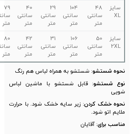
سایز
48
104
29
40
79
XL
سانتی
سانتی
سانتی
سانتی
سانتی
متر
متر
متر
متر
متر
سایز
50
106
31
42
80
2XL
سانتی
سانتی
سانتی
سانتی
سانتی
متر
متر
متر
متر
متر
حوه
شستشو
: شستشو به همراه لباس هم رنگ
وع شستشو
: قابل شستشو با ماشین لباس
ویی
حوه خشک کردن
: زیر سایه خشک شود. با حرارت
لایم اتو شود.
ناسب
برای
: آقایان