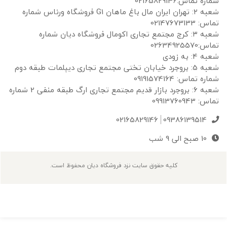
ه تماس:02165829146
شعبه ۲: تهران ایران مال باغ ماهان G1 فروشگاه ورناس شماره
02147673133
شعبه ۳: کرج مجتمع تجاری اکومال فروشگاه دیان شماره
0263492557
: به زودی
شعبه 5: بروجرد خیابان تختی مجتمع تجاری دیپلمات طبقه دوم
ه تماس: 09191574164
شعبه 6: بروجرد بازار قدیم مجتمع تجاری ارگ طبقه منفی 2 شماره
09913760943
02165829146
09386139514
10 صبح الی 9 شب
کلیه حقوق سایت نزد فروشگاه دیان محفوظ است.